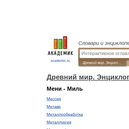
Словари и энциклоп
academic.ru
Древний мир. Энциклопедический словарь
Древний мир. Энцикло
Мени - Миль
Мессия
Метавр
Металлообработка
Металлургия