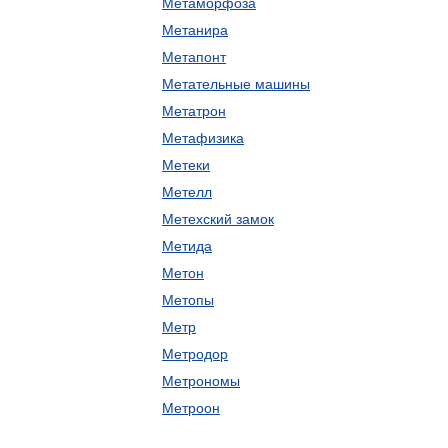
Метаморфоза
Метанира
Метапонт
Метательные машины
Метатрон
Метафизика
Метеки
Метелл
Метехский замок
Метида
Метон
Метопы
Метр
Метродор
Метрономы
Метроон