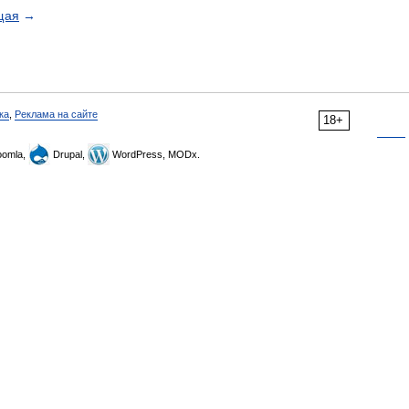
щая
→
ка
,
Реклама на сайте
18+
omla,
Drupal,
WordPress, MODx.