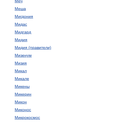
Меч
Меша
Мигдония
Мидас
Мидгард
Мидия
Мидия (правители)
Мизенум
Мизия
Микал
Микале
Микены
Микерин
Микон
Миконос
Микрокосмос